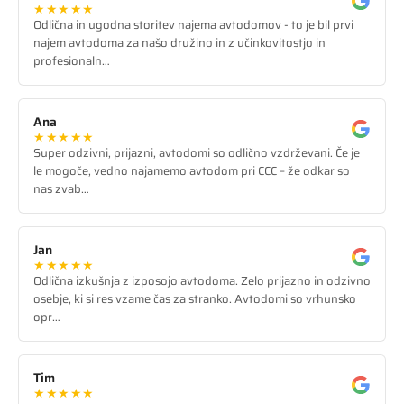
★★★★★
Odlična in ugodna storitev najema avtodomov - to je bil prvi
najem avtodoma za našo družino in z učinkovitostjo in
profesionaln…
Ana
★★★★★
Super odzivni, prijazni, avtodomi so odlično vzdrževani. Če je
le mogoče, vedno najamemo avtodom pri CCC – že odkar so
nas zvab…
Jan
★★★★★
Odlična izkušnja z izposojo avtodoma. Zelo prijazno in odzivno
osebje, ki si res vzame čas za stranko. Avtodomi so vrhunsko
opr…
Tim
★★★★★