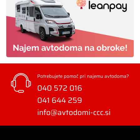
Potrebujete pomoč pri najemu avtodoma?
040 572 016
041 644 259
info@avtodomi-ccc.si