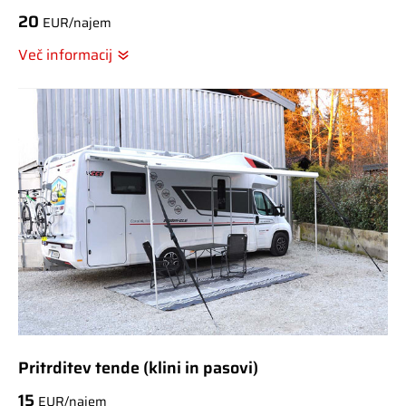
20
EUR/najem
Več informacij
Pritrditev tende (klini in pasovi)
15
EUR/najem