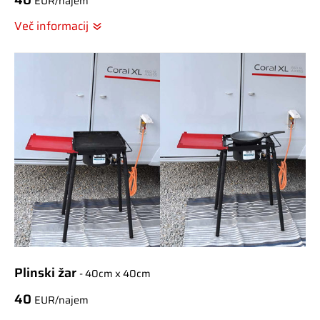
40
EUR/najem
Več informacij
Plinski žar
- 40cm x 40cm
40
EUR/najem