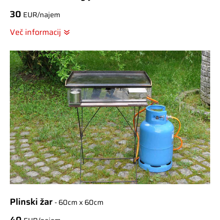
30
EUR/najem
Več informacij
Plinski žar
- 60cm x 60cm