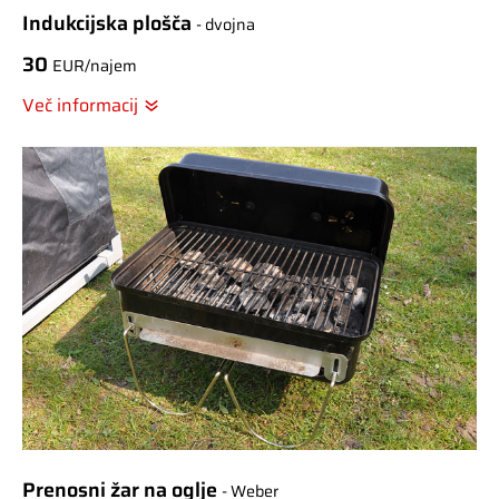
Indukcijska plošča
- dvojna
30
EUR/najem
Več informacij
Prenosni žar na oglje
- Weber