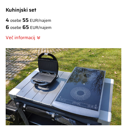
Kuhinjski set
4
55
osebe
EUR/najem
6
65
osebe
EUR/najem
Več informacij