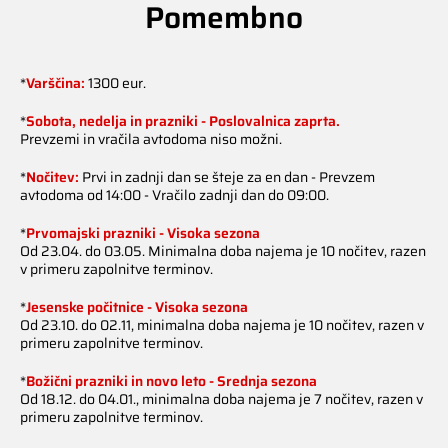
Pomembno
*
Varščina:
1300 eur.
*
Sobota, nedelja in prazniki - Poslovalnica zaprta.
Prevzemi in vračila avtodoma niso možni.
*
Nočitev:
Prvi in zadnji dan se šteje za en dan - Prevzem
avtodoma od 14:00 - Vračilo zadnji dan do 09:00.
*
Prvomajski prazniki - Visoka sezona
Od 23.04. do 03.05. Minimalna doba najema je 10 nočitev, razen
v primeru zapolnitve terminov.
*
Jesenske počitnice - Visoka sezona
Od 23.10. do 02.11, minimalna doba najema je 10 nočitev, razen v
primeru zapolnitve terminov.
*
Božični prazniki in novo leto - Srednja sezona
Od 18.12. do 04.01., minimalna doba najema je 7 nočitev, razen v
primeru zapolnitve terminov.