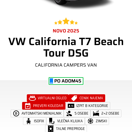
NOVO 2025
VW California T7 Beach
Tour DSG
CALIFORNIA CAMPERS VAN
PO ADOM45
VIRTUALNI OGLED
CENIK NAJEMA
PREVERI KOLEDAR
IZPIT B KATEGORIJE
AVTOMATSKI MENJALNIK
5 OSEBE
2+2 OSEBE
ISOFIX
VLEČNA KLJUKA
ZIMSKI
TALNE PREPROGE