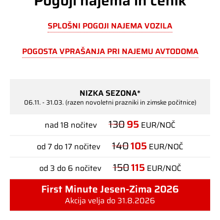
Pogoji najema in cenik
SPLOŠNI POGOJI NAJEMA VOZILA
POGOSTA VPRAŠANJA PRI NAJEMU AVTODOMA
NIZKA SEZONA*
06.11. - 31.03. (razen novoletni prazniki in zimske počitnice)
130
95
nad 18 nočitev
EUR/NOČ
140
105
od 7 do 17 nočitev
EUR/NOČ
150
115
od 3 do 6 nočitev
EUR/NOČ
First Minute Jesen-Zima 2026
Akcija velja do 31.8.2026