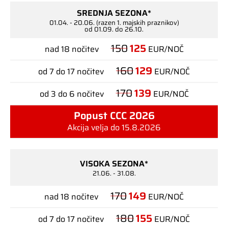
SREDNJA SEZONA*
01.04. - 20.06. (razen 1. majskih praznikov)
od 01.09. do 26.10.
150
125
nad 18 nočitev
EUR/NOČ
160
129
od 7 do 17 nočitev
EUR/NOČ
170
139
od 3 do 6 nočitev
EUR/NOČ
Popust CCC 2026
Akcija velja do 15.8.2026
VISOKA SEZONA*
21.06. - 31.08.
170
149
nad 18 nočitev
EUR/NOČ
180
155
od 7 do 17 nočitev
EUR/NOČ