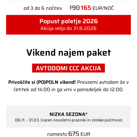
190
165
od 3 do 6 nočitev
EUR/NOČ
Popust poletje 2026
Akcija velja do 31.8.2026
Vikend najem paket
AVTODOMI CCC AKCIJA
Privoščite si (PO)POLN vikend!
Prevzemi avtodom že v
četrtek od 14:00 in ga vrni v ponedeljek do 12:00.
NIZKA SEZONA*
06.11. - 31.03. (razen novoletni prazniki in zimske počitnice)
675
namesto
EUR