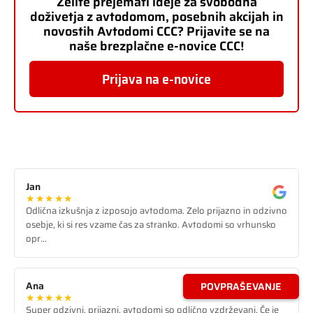
Želite prejemati ideje za svobodna
doživetja z avtodomom, posebnih akcijah in
novostih Avtodomi CCC? Prijavite se na
naše brezplačne e-novice CCC!
Prijava na e-novice
Jan
★★★★★
Odlična izkušnja z izposojo avtodoma. Zelo prijazno in odzivno
osebje, ki si res vzame čas za stranko. Avtodomi so vrhunsko
opr…
Ana
POVPRAŠEVANJE
★★★★★
Super odzivni, prijazni, avtodomi so odlično vzdrževani. Če je