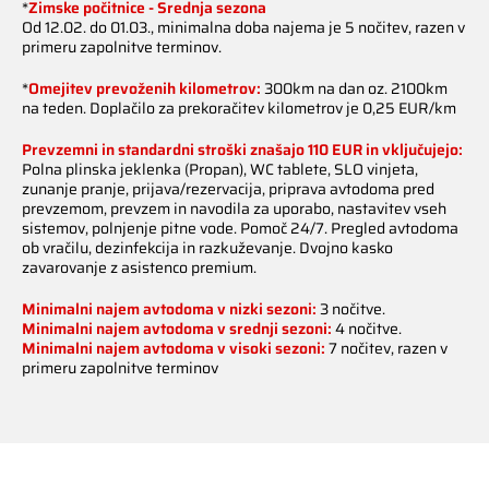
*
Zimske počitnice - Srednja sezona
Od 12.02. do 01.03., minimalna doba najema je 5 nočitev, razen v
primeru zapolnitve terminov.
*
Omejitev prevoženih kilometrov:
300km na dan oz. 2100km
na teden. Doplačilo za prekoračitev kilometrov je 0,25 EUR/km
Prevzemni in standardni stroški znašajo 110 EUR in vključujejo:
Polna plinska jeklenka (Propan), WC tablete, SLO vinjeta,
zunanje pranje, prijava/rezervacija, priprava avtodoma pred
prevzemom, prevzem in navodila za uporabo, nastavitev vseh
sistemov, polnjenje pitne vode. Pomoč 24/7. Pregled avtodoma
ob vračilu, dezinfekcija in razkuževanje. Dvojno kasko
zavarovanje z asistenco premium.
Minimalni najem avtodoma v nizki sezoni:
3 nočitve.
Minimalni najem avtodoma v srednji sezoni:
4 nočitve.
Minimalni najem avtodoma v visoki sezoni:
7 nočitev, razen v
primeru zapolnitve terminov