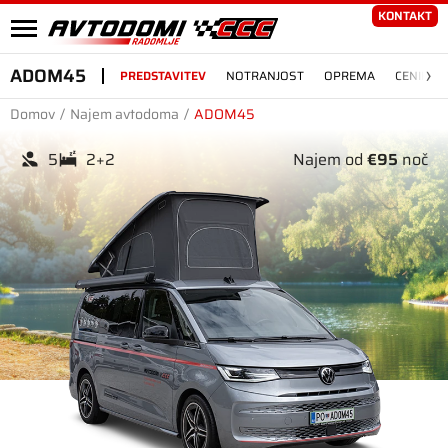
KONTAKT
›
ADOM45
PREDSTAVITEV
NOTRANJOST
OPREMA
CENIK N
Domov
/
Najem avtodoma
/
ADOM45
5
2+2
Najem od
€95
noč