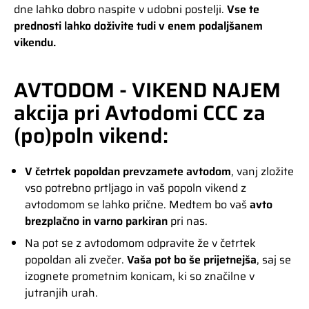
dne lahko dobro naspite v udobni postelji.
Vse te
prednosti lahko doživite tudi v enem podaljšanem
vikendu.
AVTODOM - VIKEND NAJEM
akcija pri Avtodomi CCC za
(po)poln vikend:
V četrtek popoldan prevzamete avtodom
, vanj zložite
vso potrebno prtljago in vaš popoln vikend z
avtodomom se lahko prične. Medtem bo vaš
avto
brezplačno in varno parkiran
pri nas.
Na pot se z avtodomom odpravite že v četrtek
popoldan ali zvečer.
Vaša pot bo še prijetnejša
, saj se
izognete prometnim konicam, ki so značilne v
jutranjih urah.