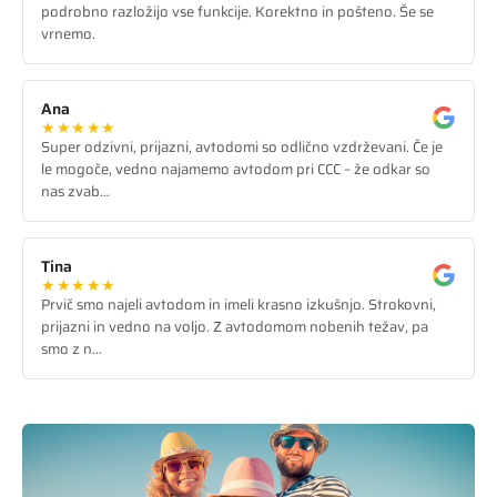
podrobno razložijo vse funkcije. Korektno in pošteno. Še se
vrnemo.
Ana
★★★★★
Super odzivni, prijazni, avtodomi so odlično vzdrževani. Če je
le mogoče, vedno najamemo avtodom pri CCC – že odkar so
nas zvab…
Tina
★★★★★
Prvič smo najeli avtodom in imeli krasno izkušnjo. Strokovni,
prijazni in vedno na voljo. Z avtodomom nobenih težav, pa
smo z n…