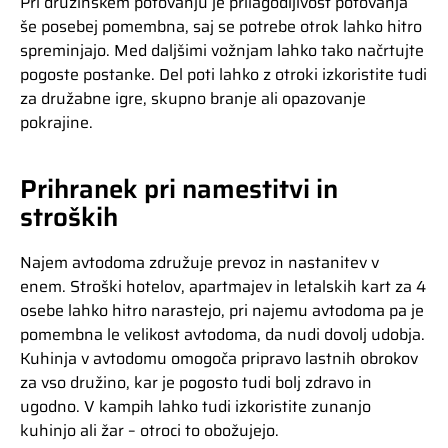
Pri družinskem potovanju je prilagodljivost potovanja
še posebej pomembna, saj se potrebe otrok lahko hitro
spreminjajo. Med daljšimi vožnjam lahko tako načrtujte
pogoste postanke. Del poti lahko z otroki izkoristite tudi
za družabne igre, skupno branje ali opazovanje
pokrajine.
Prihranek pri namestitvi in
stroških
Najem avtodoma združuje prevoz in nastanitev v
enem. Stroški hotelov, apartmajev in letalskih kart za 4
osebe lahko hitro narastejo, pri najemu avtodoma pa je
pomembna le velikost avtodoma, da nudi dovolj udobja.
Kuhinja v avtodomu omogoča pripravo lastnih obrokov
za vso družino, kar je pogosto tudi bolj zdravo in
ugodno. V kampih lahko tudi izkoristite zunanjo
kuhinjo ali žar – otroci to obožujejo.