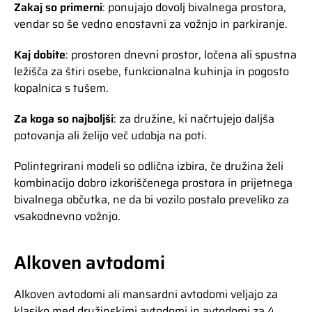
Zakaj so primerni
: ponujajo dovolj bivalnega prostora,
vendar so še vedno enostavni za vožnjo in parkiranje.
Kaj dobite
: prostoren dnevni prostor, ločena ali spustna
ležišča za štiri osebe, funkcionalna kuhinja in pogosto
kopalnica s tušem.
Za koga so najboljši
: za družine, ki načrtujejo daljša
potovanja ali želijo več udobja na poti.
Polintegrirani modeli so odlična izbira, če družina želi
kombinacijo dobro izkoriščenega prostora in prijetnega
bivalnega občutka, ne da bi vozilo postalo preveliko za
vsakodnevno vožnjo.
Alkoven avtodomi
Alkoven avtodomi ali mansardni avtodomi veljajo za
klasiko med družinskimi avtodomi in avtodomi za 4