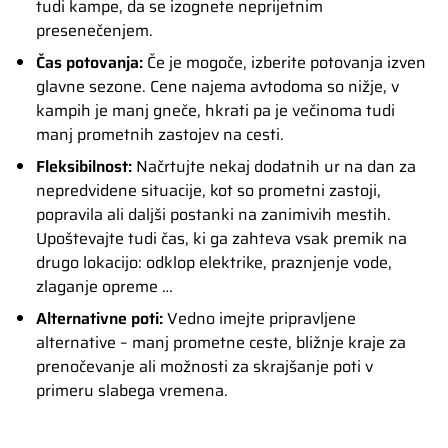
tudi kampe, da se izognete neprijetnim
presenečenjem.
Čas potovanja:
Če je mogoče, izberite potovanja izven
glavne sezone. Cene najema avtodoma so nižje, v
kampih je manj gneče, hkrati pa je večinoma tudi
manj prometnih zastojev na cesti.
Fleksibilnost:
Načrtujte nekaj dodatnih ur na dan za
nepredvidene situacije, kot so prometni zastoji,
popravila ali daljši postanki na zanimivih mestih.
Upoštevajte tudi čas, ki ga
zahteva vsak premik na
drugo lokacijo: odklop elektrike, praznjenje vode,
zlaganje opreme …
Alternativne poti:
Vedno imejte pripravljene
alternative – manj prometne ceste, bližnje kraje za
prenočevanje ali možnosti za skrajšanje poti v
primeru slabega vremena.