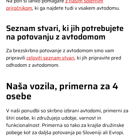
Na poti si lahko pomagate
z našim spletnim
priročnikom
, ki ga najdete tudi v vsakem avtodomu.
Seznam stvari, ki jih potrebujete
na potovanju z avtodomom
Za brezskrbno potovanje z avtodomom smo vam
pripravili
celoviti seznam stvari
, ki jih pripravite pred
odhodom z avtodomom.
Naša vozila, primerna za 4
osebe
V naši ponudbi so skrbno izbrani avtodomi, primerni za
štiri osebe, ki združujejo udobje, varnost in
funkcionalnost. Primerna so tako za krajše družinske
pobege kot za daljša potovanja po Sloveniji ali Evropi.