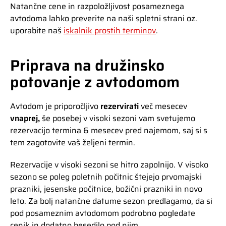
Natančne cene in razpoložljivost posameznega
avtodoma lahko preverite na naši spletni strani oz.
uporabite naš
iskalnik prostih terminov
.
Priprava na družinsko
potovanje z avtodomom
Avtodom je priporočljivo
rezervirati
več mesecev
vnaprej,
še posebej v visoki sezoni vam svetujemo
rezervacijo termina 6 mesecev pred najemom, saj si s
tem zagotovite vaš željeni termin.
Rezervacije v visoki sezoni se hitro zapolnijo. V visoko
sezono se poleg poletnih počitnic štejejo prvomajski
prazniki, jesenske počitnice, božični prazniki in novo
leto. Za bolj natančne datume sezon predlagamo, da si
pod posameznim avtodomom podrobno pogledate
cenik in dodatno besedilo pod njim.