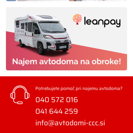
Potrebujete pomoč pri najemu avtodoma?
040 572 016
041 644 259
info@avtodomi-ccc.si