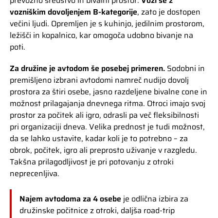
prevozno sredstvo in bivalni prostor.
Vozi se z
vozniškim dovoljenjem B-kategorije
, zato je dostopen
večini ljudi. Opremljen je s kuhinjo, jedilnim prostorom,
ležišči in kopalnico, kar omogoča udobno bivanje na
poti.
Za družine je avtodom še posebej primeren.
Sodobni in
premišljeno izbrani avtodomi namreč nudijo dovolj
prostora za štiri osebe, jasno razdeljene bivalne cone in
možnost prilagajanja dnevnega ritma. Otroci imajo svoj
prostor za počitek ali igro, odrasli pa več fleksibilnosti
pri organizaciji dneva. Velika prednost je tudi možnost,
da se lahko ustavite, kadar koli je to potrebno – za
obrok, počitek, igro ali preprosto uživanje v razgledu.
Takšna prilagodljivost je pri potovanju z otroki
neprecenljiva.
Najem avtodoma za 4 osebe
je odlična izbira za
družinske počitnice z otroki, daljša road-trip