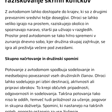
raziskovanje skritih kotičkov
Z avtodomom lahko dostopate do krajev, ki so z drugimi
prevoznimi sredstvi težje dosegljivi. Otroci se lahko
veliko igrajo na prostem, raziskujejo okolico in
spoznavajo naravo, starši pa uživajo v razgledih.
Prostor pred avtodomom se tako hitro spremeni v
zunanjo dnevno sobo, kjer družina skupaj zajtrkuje, se
igra ali preživlja večere pod zvezdami.
Skupno načrtovanje in družinski spomini
Potovanje z avtodomom spodbuja sodelovanje in
medsebojno povezanost vseh družinskih članov. Otroci
lahko sodelujejo pri izbiri destinacij, aktivnosti ali
pripravi obrokov. To krepi občutek pripadnosti,
odgovornosti in sodelovanja. Takšna potovanja tako
niso le oddih, temveč tudi priložnost za učenje, pogovor
in skupna doživetja. Spomini, ki nastanejo na takšnih
poteh, pogosto ostanejo za vse življenje.