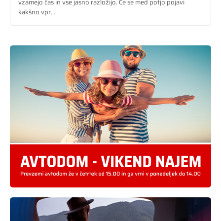
vzamejo čas in vse jasno razložijo. Če se med potjo pojavi
kakšno vpr…