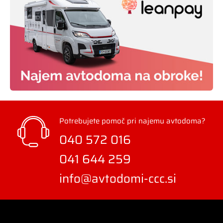
Potrebujete pomoč pri najemu avtodoma?
040 572 016
041 644 259
info@avtodomi-ccc.si