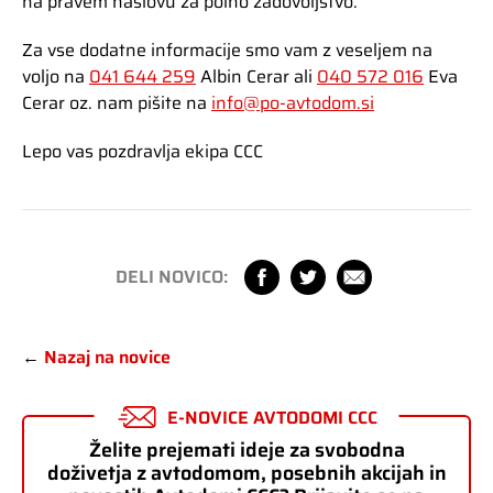
na pravem naslovu za polno zadovoljstvo.
Za vse dodatne informacije smo vam z veseljem na
voljo na
041 644 259
Albin Cerar ali
040 572 016
Eva
Cerar oz. nam pišite na
info@po-avtodom.si
Lepo vas pozdravlja ekipa CCC
DELI NOVICO:
←
Nazaj na novice
E-NOVICE AVTODOMI CCC
Želite prejemati ideje za svobodna
doživetja z avtodomom, posebnih akcijah in