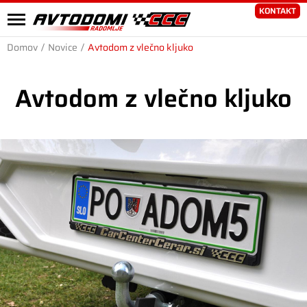
KONTAKT
Domov
/
Novice
/
Avtodom z vlečno kljuko
Avtodom z vlečno kljuko