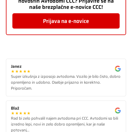
novostih Avtodomi CCC? Prijavite se na
naše brezplačne e-novice CCC!
Prijava na e-novice
Janez
★★★★★
Super izkušnja z izposojo avtodoma. Vozilo je bilo čisto, dobro
opremljeno in udobno. Osebje prijazno in korektno.
Priporočam.
Blaž
★★★★★
Rad bi zelo pohvalil najem avtodoma pri CCC. Avtodomi so bili
izredno lepi, novi in zelo dobro opremljeni, kar je naše
potovanj…